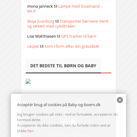
mona janneck
til
Lampe med tissemand –
Mr.P.
Maja Svanborg
til
Transporter børnene nemt
og sikkert med cykeltrailer
Lise Matthiasen
til
GPS tracker til børn
casper
til
Kom i form efter din graviditet
DET BEDSTE TIL BØRN OG BABY
Acceptér brug af cookies på Baby-og-boern.dk
Jeg bruger cookies på sitet - ved at fortsætte, accepterer du
hermed dette.
Accepterer du ikke cookies, kan du forlade siden ved at
klikke
her
.
© 2014-17 Baby-og-boern.dk