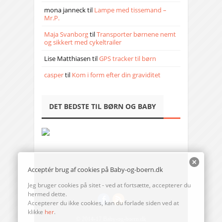
mona janneck
til
Lampe med tissemand –
Mr.P.
Maja Svanborg
til
Transporter børnene nemt
og sikkert med cykeltrailer
Lise Matthiasen
til
GPS tracker til børn
casper
til
Kom i form efter din graviditet
DET BEDSTE TIL BØRN OG BABY
Acceptér brug af cookies på Baby-og-boern.dk
Jeg bruger cookies på sitet - ved at fortsætte, accepterer du
hermed dette.
Accepterer du ikke cookies, kan du forlade siden ved at
klikke
her
.
© 2014-17 Baby-og-boern.dk