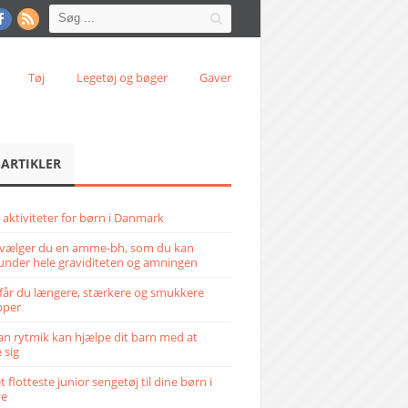
Tøj
Legetøj og bøger
Gaver
 ARTIKLER
 aktiviteter for børn i Danmark
vælger du en amme-bh, som du kan
under hele graviditeten og amningen
får du længere, stærkere og smukkere
pper
n rytmik kan hjælpe dit barn med at
 sig
 flotteste junior sengetøj til dine børn i
ve