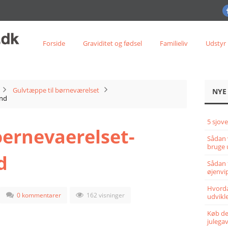
Forside
Graviditet og fødsel
Familieliv
Udstyr
Gulvtæppe til børneværelset
NYE
und
5 sjove
ernevaerelset-
Sådan 
bruge 
d
Sådan 
øjenvi
Hvorda
0 kommentarer
162 visninger
udvikle
Køb det
julega