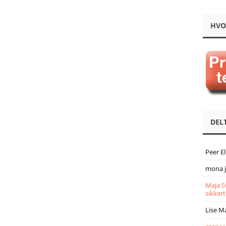
HVO
DEL
Peer E
mona 
Maja S
sikkert
Lise M