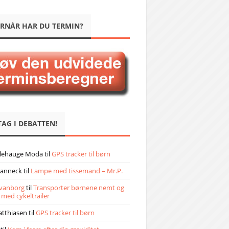
RNÅR HAR DU TERMIN?
TAG I DEBATTEN!
llehauge Moda
til
GPS tracker til børn
janneck
til
Lampe med tissemand – Mr.P.
vanborg
til
Transporter børnene nemt og
 med cykeltrailer
atthiasen
til
GPS tracker til børn