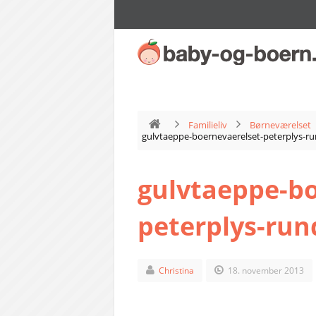
Familieliv
Børneværelset
gulvtaeppe-boernevaerelset-peterplys-r
gulvtaeppe-bo
peterplys-run
Christina
18. november 2013