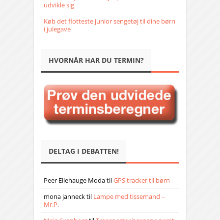
udvikle sig
Køb det flotteste junior sengetøj til dine børn
i julegave
HVORNÅR HAR DU TERMIN?
DELTAG I DEBATTEN!
Peer Ellehauge Moda
til
GPS tracker til børn
mona janneck
til
Lampe med tissemand –
Mr.P.