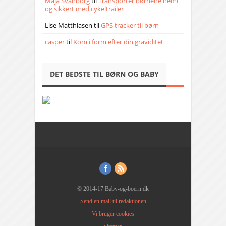
Maja Svanborg
til
Transporter børnene nemt
og sikkert med cykeltrailer
Lise Matthiasen
til
GPS tracker til børn
casper
til
Kom i form efter din graviditet
DET BEDSTE TIL BØRN OG BABY
© 2014-17 Baby-og-boern.dk
Send en mail til redaktionen
Vi bruger cookies