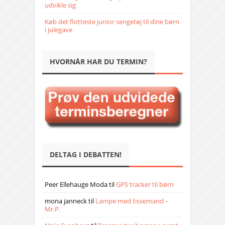
udvikle sig
Køb det flotteste junior sengetøj til dine børn
i julegave
HVORNÅR HAR DU TERMIN?
DELTAG I DEBATTEN!
Peer Ellehauge Moda
til
GPS tracker til børn
mona janneck
til
Lampe med tissemand –
Mr.P.