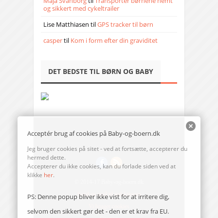
Maja Svanborg
til
Transporter børnene nemt
og sikkert med cykeltrailer
Lise Matthiasen
til
GPS tracker til børn
casper
til
Kom i form efter din graviditet
DET BEDSTE TIL BØRN OG BABY
Acceptér brug af cookies på Baby-og-boern.dk
Jeg bruger cookies på sitet - ved at fortsætte, accepterer du
hermed dette.
Accepterer du ikke cookies, kan du forlade siden ved at
klikke
her
.
© 2014-17 Baby-og-boern.dk
Send en mail til redaktionen
PS: Denne popup bliver ikke vist for at irritere dig,
Vi bruger cookies
selvom den sikkert gør det - den er et krav fra EU.