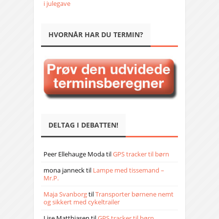
i julegave
HVORNÅR HAR DU TERMIN?
DELTAG I DEBATTEN!
Peer Ellehauge Moda
til
GPS tracker til børn
mona janneck
til
Lampe med tissemand –
Mr.P.
Maja Svanborg
til
Transporter børnene nemt
og sikkert med cykeltrailer
Lise Matthiasen
til
GPS tracker til børn