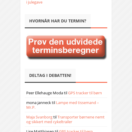
i julegave
HVORNÅR HAR DU TERMIN?
DELTAG I DEBATTEN!
Peer Ellehauge Moda
til
GPS tracker til børn
mona janneck
til
Lampe med tissemand –
Mr.P.
Maja Svanborg
til
Transporter børnene nemt
og sikkert med cykeltrailer
Lise Matthiasen
til
GPS tracker til børn