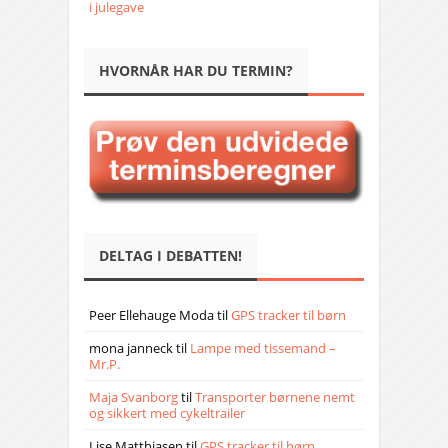
i julegave
HVORNÅR HAR DU TERMIN?
DELTAG I DEBATTEN!
Peer Ellehauge Moda
til
GPS tracker til børn
mona janneck
til
Lampe med tissemand –
Mr.P.
Maja Svanborg
til
Transporter børnene nemt
og sikkert med cykeltrailer
Lise Matthiasen
til
GPS tracker til børn