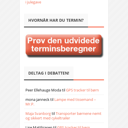
i julegave
HVORNÅR HAR DU TERMIN?
DELTAG I DEBATTEN!
Peer Ellehauge Moda
til
GPS tracker til børn
mona janneck
til
Lampe med tissemand –
Mr.P.
Maja Svanborg
til
Transporter børnene nemt
og sikkert med cykeltrailer
Lise Matthiasen
til
GPS tracker til børn