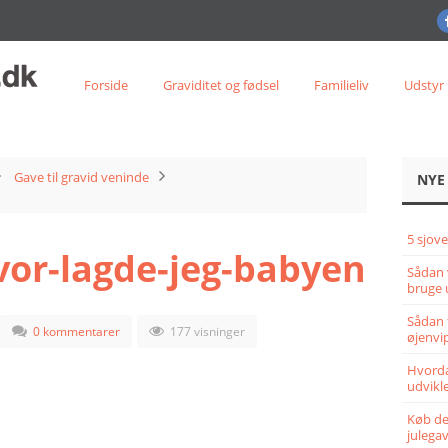
Forside
Graviditet og fødsel
Familieliv
Udstyr
Gave til gravid veninde
NYE
5 sjove
vor-lagde-jeg-babyen
Sådan 
bruge 
Sådan 
0 kommentarer
177 visninger
øjenvi
Hvorda
udvikle
Køb det
julega