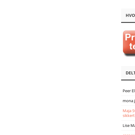
HVO
DEL
Peer E
mona 
Maja S
sikkert
Lise M