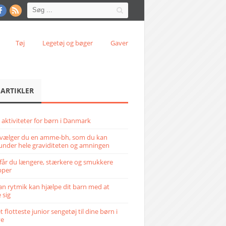
Tøj
Legetøj og bøger
Gaver
 ARTIKLER
 aktiviteter for børn i Danmark
vælger du en amme-bh, som du kan
under hele graviditeten og amningen
får du længere, stærkere og smukkere
pper
n rytmik kan hjælpe dit barn med at
 sig
 flotteste junior sengetøj til dine børn i
ve