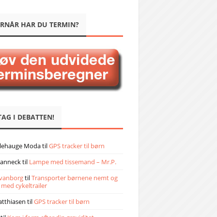
RNÅR HAR DU TERMIN?
TAG I DEBATTEN!
llehauge Moda
til
GPS tracker til børn
janneck
til
Lampe med tissemand – Mr.P.
vanborg
til
Transporter børnene nemt og
 med cykeltrailer
atthiasen
til
GPS tracker til børn