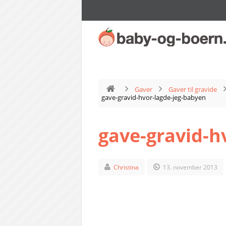
Gaver
Gaver til gravide
gave-gravid-hvor-lagde-jeg-babyen
gave-gravid-h
Christina
13. november 2013