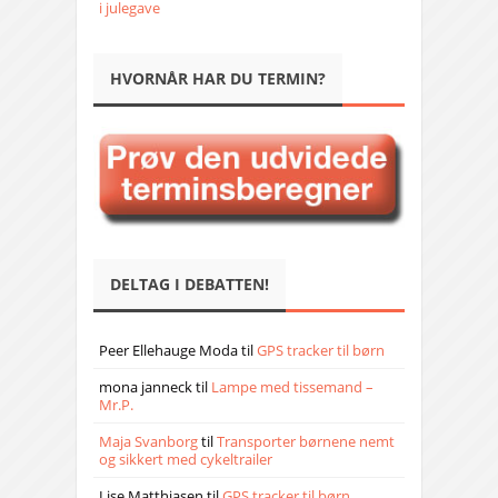
i julegave
HVORNÅR HAR DU TERMIN?
DELTAG I DEBATTEN!
Peer Ellehauge Moda
til
GPS tracker til børn
mona janneck
til
Lampe med tissemand –
Mr.P.
Maja Svanborg
til
Transporter børnene nemt
og sikkert med cykeltrailer
Lise Matthiasen
til
GPS tracker til børn