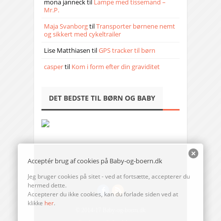
mona janneck
til
Lampe med tissemand –
Mr.P.
Maja Svanborg
til
Transporter børnene nemt
og sikkert med cykeltrailer
Lise Matthiasen
til
GPS tracker til børn
casper
til
Kom i form efter din graviditet
DET BEDSTE TIL BØRN OG BABY
Acceptér brug af cookies på Baby-og-boern.dk
Jeg bruger cookies på sitet - ved at fortsætte, accepterer du
hermed dette.
Accepterer du ikke cookies, kan du forlade siden ved at
klikke
her
.
© 2014-17 Baby-og-boern.dk