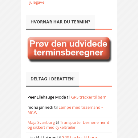
i julegave
HVORNÅR HAR DU TERMIN?
DELTAG I DEBATTEN!
Peer Ellehauge Moda
til
GPS tracker til børn
mona janneck
til
Lampe med tissemand –
Mr.P.
Maja Svanborg
til
Transporter børnene nemt
og sikkert med cykeltrailer
Lise Matthiasen
til
GPS tracker til børn