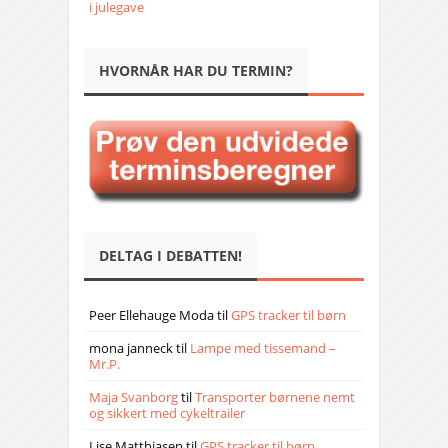
i julegave
HVORNÅR HAR DU TERMIN?
DELTAG I DEBATTEN!
Peer Ellehauge Moda
til
GPS tracker til børn
mona janneck
til
Lampe med tissemand –
Mr.P.
Maja Svanborg
til
Transporter børnene nemt
og sikkert med cykeltrailer
Lise Matthiasen
til
GPS tracker til børn