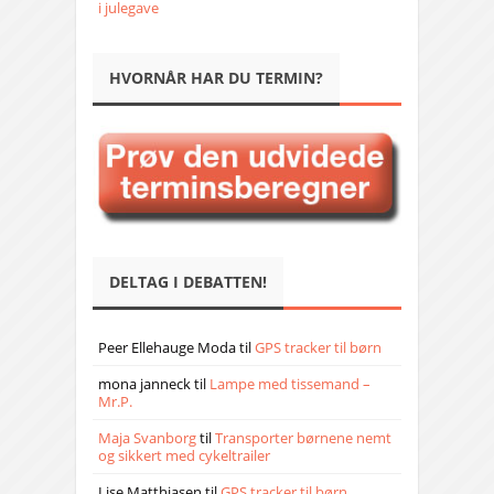
i julegave
HVORNÅR HAR DU TERMIN?
DELTAG I DEBATTEN!
Peer Ellehauge Moda
til
GPS tracker til børn
mona janneck
til
Lampe med tissemand –
Mr.P.
Maja Svanborg
til
Transporter børnene nemt
og sikkert med cykeltrailer
Lise Matthiasen
til
GPS tracker til børn