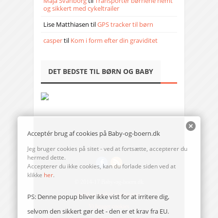
Maja Svanborg
til
Transporter børnene nemt
og sikkert med cykeltrailer
Lise Matthiasen
til
GPS tracker til børn
casper
til
Kom i form efter din graviditet
DET BEDSTE TIL BØRN OG BABY
Acceptér brug af cookies på Baby-og-boern.dk
Jeg bruger cookies på sitet - ved at fortsætte, accepterer du
hermed dette.
Accepterer du ikke cookies, kan du forlade siden ved at
klikke
her
.
© 2014-17 Baby-og-boern.dk
Send en mail til redaktionen
PS: Denne popup bliver ikke vist for at irritere dig,
Vi bruger cookies
selvom den sikkert gør det - den er et krav fra EU.