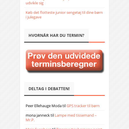
udvikle sig
Køb det flotteste junior sengetøj til dine børn
i julegave
HVORNÅR HAR DU TERMIN?
DELTAG I DEBATTEN!
Peer Ellehauge Moda
til
GPS tracker til børn
mona janneck
til
Lampe med tissemand –
Mr.P.