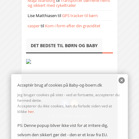
Maja Svanborg
til
Transporter børnene nemt
og sikkert med cykeltrailer
Lise Matthiasen
til
GPS tracker til børn
casper
til
Kom i form efter din graviditet
DET BEDSTE TIL BØRN OG BABY
Acceptér brug af cookies på Baby-og-boern.dk
Jeg bruger cookies på sitet - ved at fortsætte, accepterer du
hermed dette.
Accepterer du ikke cookies, kan du forlade siden ved at
klikke
her
.
© 2014-17 Baby-og-boern.dk
Send en mail til redaktionen
PS: Denne popup bliver ikke vist for at irritere dig,
Vi bruger cookies
selvom den sikkert gør det - den er et krav fra EU.