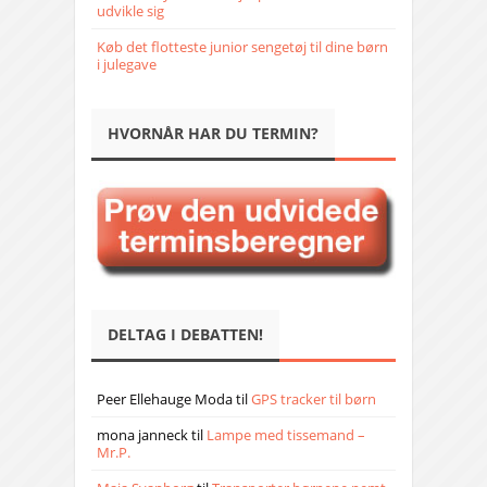
udvikle sig
Køb det flotteste junior sengetøj til dine børn
i julegave
HVORNÅR HAR DU TERMIN?
DELTAG I DEBATTEN!
Peer Ellehauge Moda
til
GPS tracker til børn
mona janneck
til
Lampe med tissemand –
Mr.P.