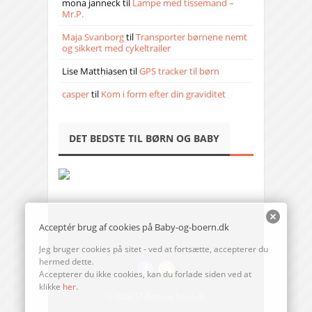
mona janneck
til
Lampe med tissemand –
Mr.P.
Maja Svanborg
til
Transporter børnene nemt
og sikkert med cykeltrailer
Lise Matthiasen
til
GPS tracker til børn
casper
til
Kom i form efter din graviditet
DET BEDSTE TIL BØRN OG BABY
Acceptér brug af cookies på Baby-og-boern.dk
Jeg bruger cookies på sitet - ved at fortsætte, accepterer du
hermed dette.
Accepterer du ikke cookies, kan du forlade siden ved at
klikke
her
.
© 2014-17 Baby-og-boern.dk