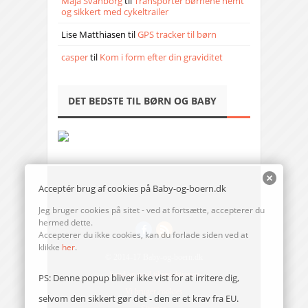
Maja Svanborg
til
Transporter børnene nemt
og sikkert med cykeltrailer
Lise Matthiasen
til
GPS tracker til børn
casper
til
Kom i form efter din graviditet
DET BEDSTE TIL BØRN OG BABY
Acceptér brug af cookies på Baby-og-boern.dk
Jeg bruger cookies på sitet - ved at fortsætte, accepterer du
hermed dette.
Accepterer du ikke cookies, kan du forlade siden ved at
klikke
her
.
© 2014-17 Baby-og-boern.dk
Send en mail til redaktionen
PS: Denne popup bliver ikke vist for at irritere dig,
Vi bruger cookies
selvom den sikkert gør det - den er et krav fra EU.