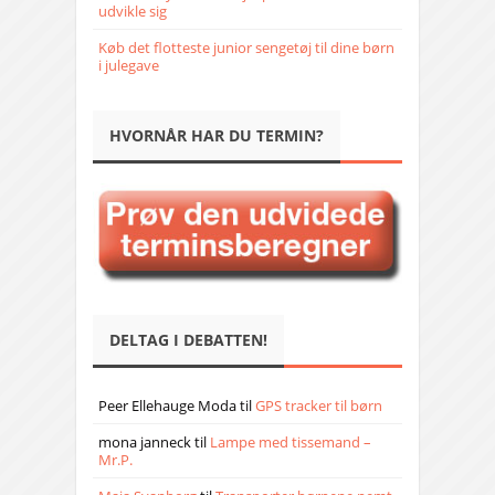
udvikle sig
Køb det flotteste junior sengetøj til dine børn
i julegave
HVORNÅR HAR DU TERMIN?
DELTAG I DEBATTEN!
Peer Ellehauge Moda
til
GPS tracker til børn
mona janneck
til
Lampe med tissemand –
Mr.P.