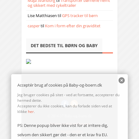
Maja Svanborg
til
Transporter børnene nemt
og sikkert med cykeltrailer
Lise Matthiasen
til
GPS tracker til børn
casper
til
Kom i form efter din graviditet
DET BEDSTE TIL BØRN OG BABY
Acceptér brug af cookies på Baby-og-boern.dk
Jeg bruger cookies på sitet - ved at fortsætte, accepterer du
hermed dette.
Accepterer du ikke cookies, kan du forlade siden ved at
klikke
her
.
© 2014-17 Baby-og-boern.dk
Send en mail til redaktionen
PS: Denne popup bliver ikke vist for at irritere dig,
Vi bruger cookies
selvom den sikkert gør det - den er et krav fra EU.