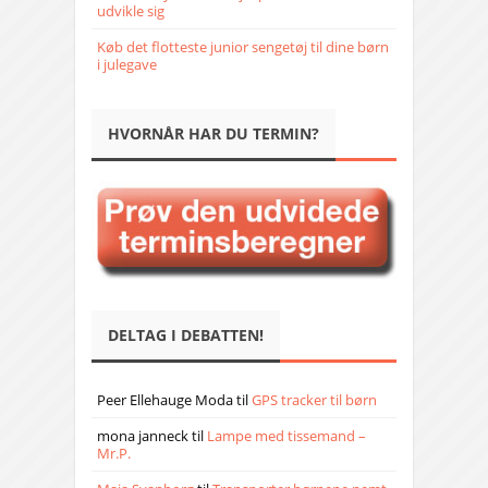
udvikle sig
Køb det flotteste junior sengetøj til dine børn
i julegave
HVORNÅR HAR DU TERMIN?
DELTAG I DEBATTEN!
Peer Ellehauge Moda
til
GPS tracker til børn
mona janneck
til
Lampe med tissemand –
Mr.P.