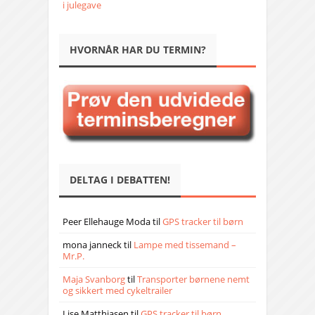
i julegave
HVORNÅR HAR DU TERMIN?
DELTAG I DEBATTEN!
Peer Ellehauge Moda
til
GPS tracker til børn
mona janneck
til
Lampe med tissemand –
Mr.P.
Maja Svanborg
til
Transporter børnene nemt
og sikkert med cykeltrailer
Lise Matthiasen
til
GPS tracker til børn