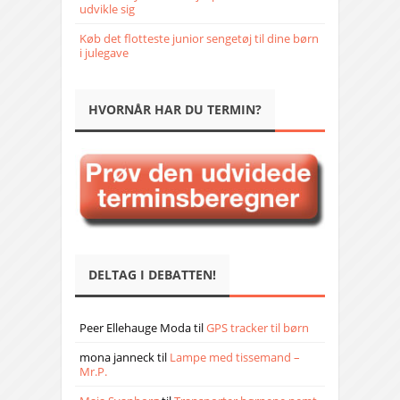
udvikle sig
Køb det flotteste junior sengetøj til dine børn
i julegave
HVORNÅR HAR DU TERMIN?
DELTAG I DEBATTEN!
Peer Ellehauge Moda
til
GPS tracker til børn
mona janneck
til
Lampe med tissemand –
Mr.P.