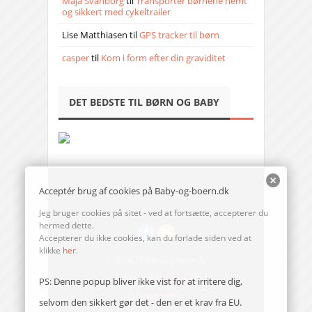
Maja Svanborg
til
Transporter børnene nemt
og sikkert med cykeltrailer
Lise Matthiasen
til
GPS tracker til børn
casper
til
Kom i form efter din graviditet
DET BEDSTE TIL BØRN OG BABY
Acceptér brug af cookies på Baby-og-boern.dk
Jeg bruger cookies på sitet - ved at fortsætte, accepterer du
hermed dette.
Accepterer du ikke cookies, kan du forlade siden ved at
klikke
her
.
© 2014-17 Baby-og-boern.dk
Send en mail til redaktionen
PS: Denne popup bliver ikke vist for at irritere dig,
Vi bruger cookies
selvom den sikkert gør det - den er et krav fra EU.