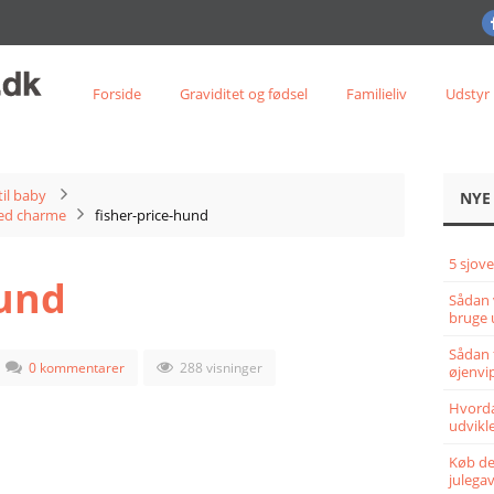
Forside
Graviditet og fødsel
Familieliv
Udstyr
til baby
NYE
med charme
fisher-price-hund
5 sjove
hund
Sådan 
bruge 
Sådan 
0 kommentarer
288 visninger
øjenvi
Hvorda
udvikle
Køb det
julega