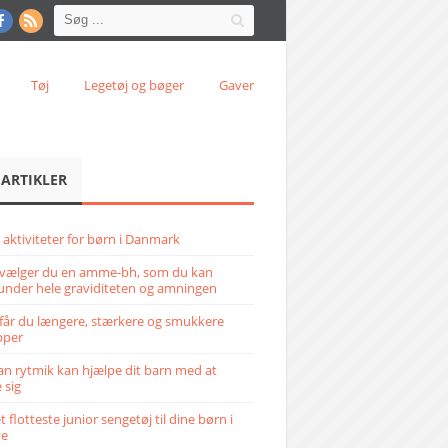
Tøj
Legetøj og bøger
Gaver
 ARTIKLER
 aktiviteter for børn i Danmark
vælger du en amme-bh, som du kan
under hele graviditeten og amningen
får du længere, stærkere og smukkere
pper
n rytmik kan hjælpe dit barn med at
 sig
 flotteste junior sengetøj til dine børn i
ve