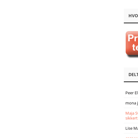
HVO
DEL
Peer E
mona 
Maja S
sikkert
Lise M