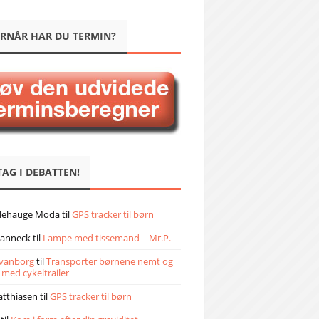
RNÅR HAR DU TERMIN?
TAG I DEBATTEN!
llehauge Moda
til
GPS tracker til børn
janneck
til
Lampe med tissemand – Mr.P.
vanborg
til
Transporter børnene nemt og
 med cykeltrailer
atthiasen
til
GPS tracker til børn