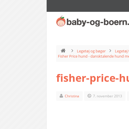
Legetøj og bøger
Legetøj 
Fisher Price hund - dansktalende hund 
fisher-price-
Christina
7. november 2013