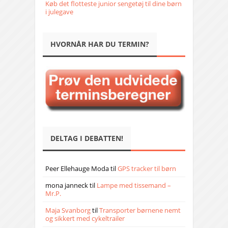
Køb det flotteste junior sengetøj til dine børn
i julegave
HVORNÅR HAR DU TERMIN?
DELTAG I DEBATTEN!
Peer Ellehauge Moda
til
GPS tracker til børn
mona janneck
til
Lampe med tissemand –
Mr.P.
Maja Svanborg
til
Transporter børnene nemt
og sikkert med cykeltrailer