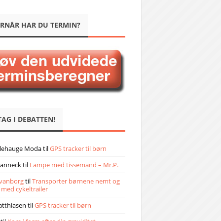
RNÅR HAR DU TERMIN?
TAG I DEBATTEN!
llehauge Moda
til
GPS tracker til børn
janneck
til
Lampe med tissemand – Mr.P.
vanborg
til
Transporter børnene nemt og
 med cykeltrailer
atthiasen
til
GPS tracker til børn