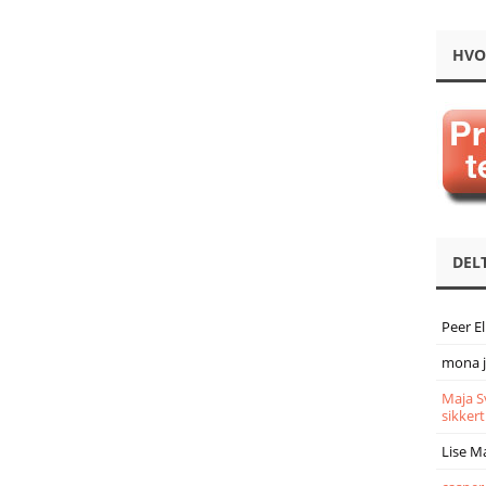
HVO
DEL
Peer E
mona 
Maja S
sikkert
Lise M