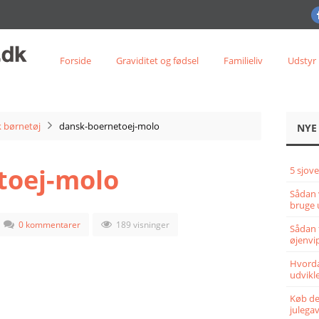
Forside
Graviditet og fødsel
Familieliv
Udstyr
 børnetøj
dansk-boernetoej-molo
NYE
toej-molo
5 sjove
Sådan 
bruge 
0 kommentarer
189 visninger
Sådan 
øjenvi
Hvorda
udvikle
Køb det
julega