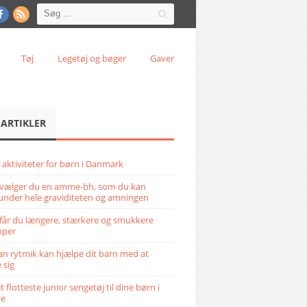
Tøj
Legetøj og bøger
Gaver
 ARTIKLER
 aktiviteter for børn i Danmark
vælger du en amme-bh, som du kan
under hele graviditeten og amningen
får du længere, stærkere og smukkere
pper
n rytmik kan hjælpe dit barn med at
 sig
 flotteste junior sengetøj til dine børn i
ve