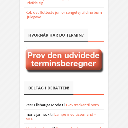
udvikle sig
Køb det flotteste junior sengetøj til dine børn
i julegave
HVORNÅR HAR DU TERMIN?
DELTAG I DEBATTEN!
Peer Ellehauge Moda
til
GPS tracker til børn
mona janneck
til
Lampe med tissemand –
Mr.P.