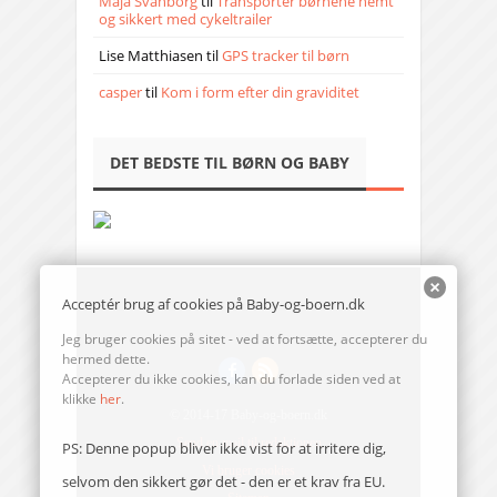
Maja Svanborg
til
Transporter børnene nemt
og sikkert med cykeltrailer
Lise Matthiasen
til
GPS tracker til børn
casper
til
Kom i form efter din graviditet
DET BEDSTE TIL BØRN OG BABY
Acceptér brug af cookies på Baby-og-boern.dk
Jeg bruger cookies på sitet - ved at fortsætte, accepterer du
hermed dette.
Accepterer du ikke cookies, kan du forlade siden ved at
klikke
her
.
© 2014-17 Baby-og-boern.dk
Send en mail til redaktionen
PS: Denne popup bliver ikke vist for at irritere dig,
Vi bruger cookies
selvom den sikkert gør det - den er et krav fra EU.