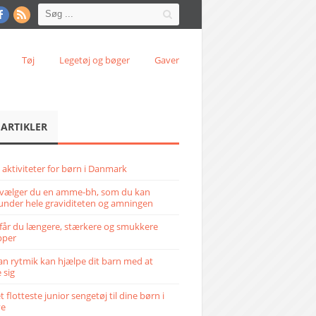
Tøj
Legetøj og bøger
Gaver
 ARTIKLER
 aktiviteter for børn i Danmark
vælger du en amme-bh, som du kan
under hele graviditeten og amningen
får du længere, stærkere og smukkere
pper
n rytmik kan hjælpe dit barn med at
 sig
 flotteste junior sengetøj til dine børn i
ve