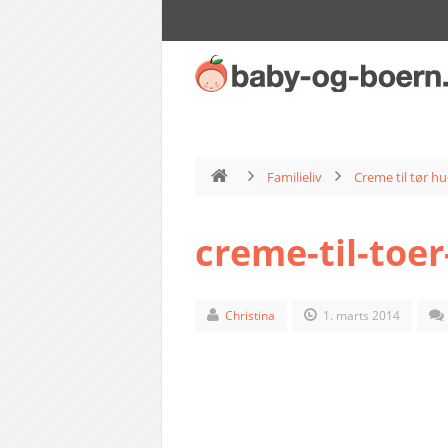
Familieliv
Creme til tør h
creme-til-toe
Christina
1. marts 2014