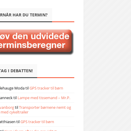
RNÅR HAR DU TERMIN?
TAG I DEBATTEN!
llehauge Moda
til
GPS tracker til børn
janneck
til
Lampe med tissemand – Mr.P.
vanborg
til
Transporter børnene nemt og
 med cykeltrailer
atthiasen
til
GPS tracker til børn