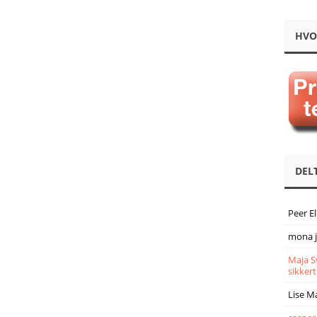
HVO
DEL
Peer E
mona 
Maja S
sikkert
Lise M