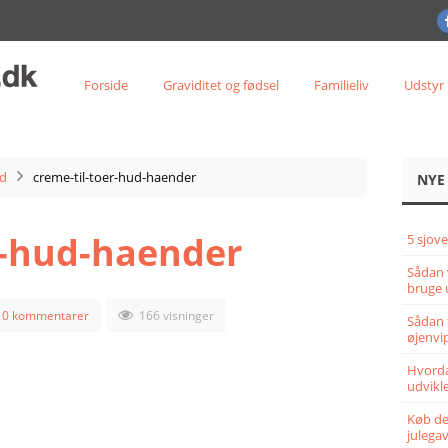
Forside
Graviditet og fødsel
Familieliv
Udstyr
ud
creme-til-toer-hud-haender
NYE
r-hud-haender
5 sjove
Sådan 
bruge 
0 kommentarer
166 visninger
Sådan 
øjenvi
Hvorda
udvikle
Køb det
julega