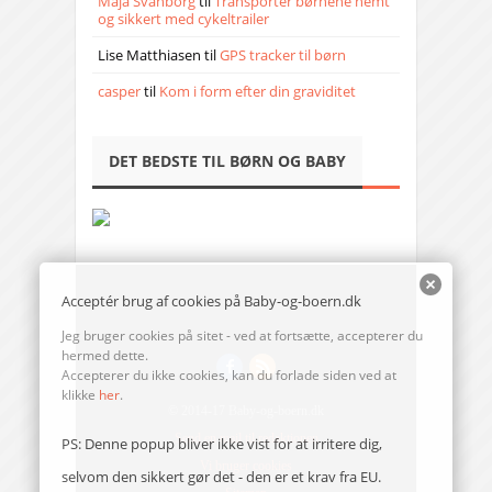
Maja Svanborg
til
Transporter børnene nemt
og sikkert med cykeltrailer
Lise Matthiasen
til
GPS tracker til børn
casper
til
Kom i form efter din graviditet
DET BEDSTE TIL BØRN OG BABY
Acceptér brug af cookies på Baby-og-boern.dk
Jeg bruger cookies på sitet - ved at fortsætte, accepterer du
hermed dette.
Accepterer du ikke cookies, kan du forlade siden ved at
klikke
her
.
© 2014-17 Baby-og-boern.dk
Send en mail til redaktionen
PS: Denne popup bliver ikke vist for at irritere dig,
Vi bruger cookies
selvom den sikkert gør det - den er et krav fra EU.