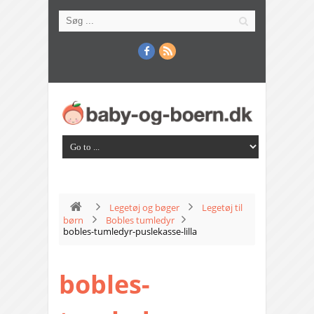
Legetøj og bøger
Legetøj til
børn
Bobles tumledyr
bobles-tumledyr-puslekasse-lilla
bobles-