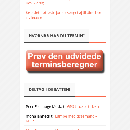
udvikle sig
Køb det flotteste junior sengetøj til dine børn
i julegave
HVORNÅR HAR DU TERMIN?
DELTAG I DEBATTEN!
Peer Ellehauge Moda
til
GPS tracker til børn
mona janneck
til
Lampe med tissemand –
Mr.P.