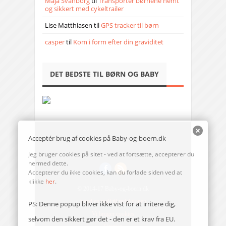
Maja Svanborg
til
Transporter børnene nemt
og sikkert med cykeltrailer
Lise Matthiasen
til
GPS tracker til børn
casper
til
Kom i form efter din graviditet
DET BEDSTE TIL BØRN OG BABY
Acceptér brug af cookies på Baby-og-boern.dk
Jeg bruger cookies på sitet - ved at fortsætte, accepterer du
hermed dette.
Accepterer du ikke cookies, kan du forlade siden ved at
klikke
her
.
© 2014-17 Baby-og-boern.dk
Send en mail til redaktionen
PS: Denne popup bliver ikke vist for at irritere dig,
Vi bruger cookies
selvom den sikkert gør det - den er et krav fra EU.