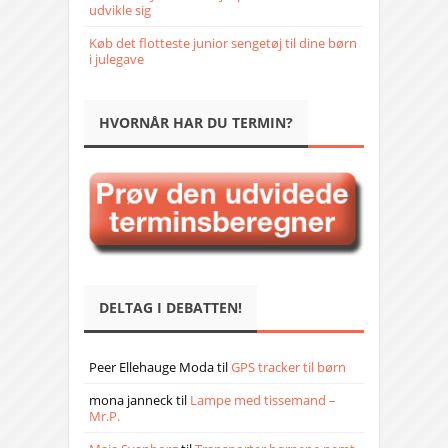
udvikle sig
Køb det flotteste junior sengetøj til dine børn
i julegave
HVORNÅR HAR DU TERMIN?
DELTAG I DEBATTEN!
Peer Ellehauge Moda
til
GPS tracker til børn
mona janneck
til
Lampe med tissemand –
Mr.P.