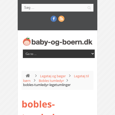
Legetøj og bøger
Legetøj til
børn
Bobles tumledyr
bobles-tumledyr-legetumlinger
bobles-