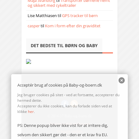
Maja Svanborg
til
Transporter børnene nemt
og sikkert med cykeltrailer
Lise Matthiasen
til
GPS tracker til børn
casper
til
Kom i form efter din graviditet
DET BEDSTE TIL BØRN OG BABY
Acceptér brug af cookies på Baby-og-boern.dk
Jeg bruger cookies på sitet - ved at fortsætte, accepterer du
hermed dette.
Accepterer du ikke cookies, kan du forlade siden ved at
klikke
her
.
© 2014-17 Baby-og-boern.dk
Send en mail til redaktionen
PS: Denne popup bliver ikke vist for at irritere dig,
Vi bruger cookies
selvom den sikkert gør det - den er et krav fra EU.