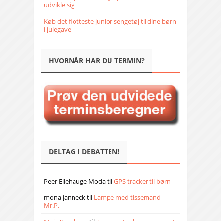
udvikle sig
Køb det flotteste junior sengetøj til dine børn
i julegave
HVORNÅR HAR DU TERMIN?
DELTAG I DEBATTEN!
Peer Ellehauge Moda
til
GPS tracker til børn
mona janneck
til
Lampe med tissemand –
Mr.P.