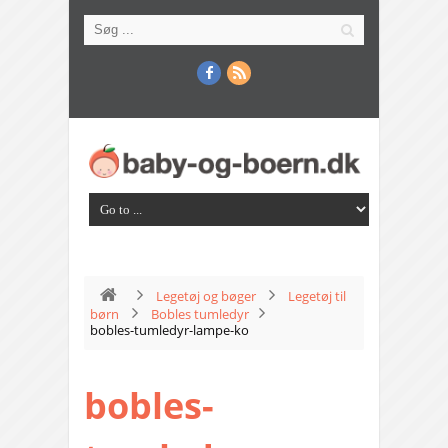
Legetøj og bøger
Legetøj til
børn
Bobles tumledyr
bobles-tumledyr-lampe-ko
bobles-