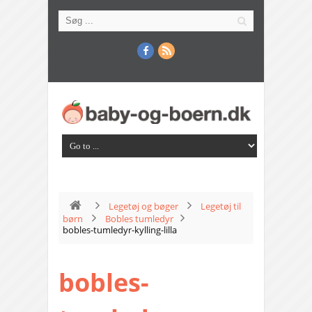
Legetøj og bøger
Legetøj til
børn
Bobles tumledyr
bobles-tumledyr-kylling-lilla
bobles-