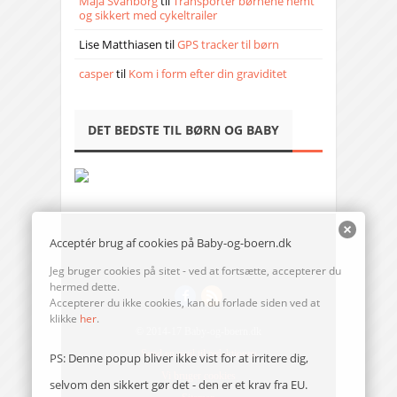
Maja Svanborg
til
Transporter børnene nemt
og sikkert med cykeltrailer
Lise Matthiasen
til
GPS tracker til børn
casper
til
Kom i form efter din graviditet
DET BEDSTE TIL BØRN OG BABY
Acceptér brug af cookies på Baby-og-boern.dk
Jeg bruger cookies på sitet - ved at fortsætte, accepterer du
hermed dette.
Accepterer du ikke cookies, kan du forlade siden ved at
klikke
her
.
© 2014-17 Baby-og-boern.dk
Send en mail til redaktionen
PS: Denne popup bliver ikke vist for at irritere dig,
Vi bruger cookies
selvom den sikkert gør det - den er et krav fra EU.