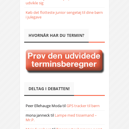
udvikle sig
Køb det flotteste junior sengetøj til dine børn
i julegave
HVORNÅR HAR DU TERMIN?
DELTAG I DEBATTEN!
Peer Ellehauge Moda
til
GPS tracker til børn
mona janneck
til
Lampe med tissemand –
Mr.P.