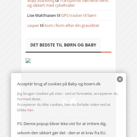
Maja Svanborg
til
Transporter børnene nemt
og sikkert med cykeltrailer
Lise Matthiasen
til
GPS tracker til børn
casper
til
Kom i form efter din graviditet
DET BEDSTE TIL BØRN OG BABY
Acceptér brug af cookies på Baby-og-boern.dk
Jeg bruger cookies på sitet - ved at fortsætte, accepterer du
hermed dette.
Accepterer du ikke cookies, kan du forlade siden ved at
klikke
her
.
© 2014-17 Baby-og-boern.dk
Send en mail til redaktionen
PS: Denne popup bliver ikke vist for at irritere dig,
Vi bruger cookies
selvom den sikkert gør det - den er et krav fra EU.