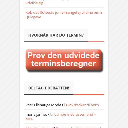
udvikle sig
Køb det flotteste junior sengetøj til dine børn
i julegave
HVORNÅR HAR DU TERMIN?
DELTAG I DEBATTEN!
Peer Ellehauge Moda
til
GPS tracker til børn
mona janneck
til
Lampe med tissemand –
Mr.P.