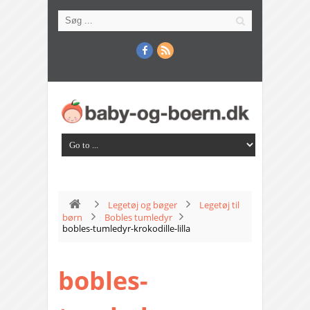
Legetøj og bøger
Legetøj til
børn
Bobles tumledyr
bobles-tumledyr-krokodille-lilla
bobles-