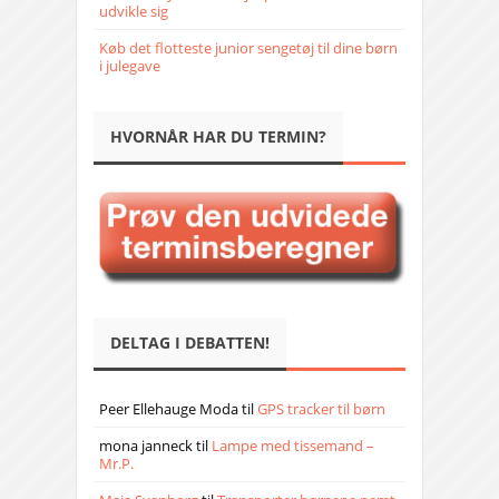
udvikle sig
Køb det flotteste junior sengetøj til dine børn
i julegave
HVORNÅR HAR DU TERMIN?
DELTAG I DEBATTEN!
Peer Ellehauge Moda
til
GPS tracker til børn
mona janneck
til
Lampe med tissemand –
Mr.P.