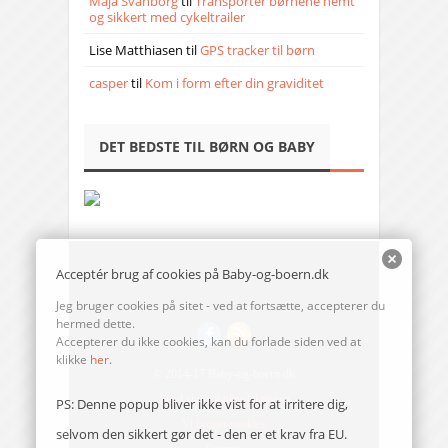
Maja Svanborg
til
Transporter børnene nemt
og sikkert med cykeltrailer
Lise Matthiasen
til
GPS tracker til børn
casper
til
Kom i form efter din graviditet
DET BEDSTE TIL BØRN OG BABY
Acceptér brug af cookies på Baby-og-boern.dk
Jeg bruger cookies på sitet - ved at fortsætte, accepterer du
hermed dette.
Accepterer du ikke cookies, kan du forlade siden ved at
klikke
her
.
© 2014-17 Baby-og-boern.dk
Send en mail til redaktionen
PS: Denne popup bliver ikke vist for at irritere dig,
Vi bruger cookies
selvom den sikkert gør det - den er et krav fra EU.