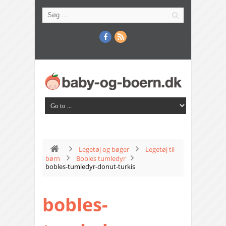
Legetøj og bøger
Legetøj til
børn
Bobles tumledyr
bobles-tumledyr-donut-turkis
bobles-