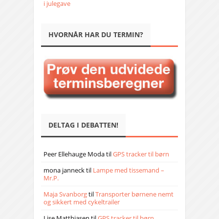
i julegave
HVORNÅR HAR DU TERMIN?
DELTAG I DEBATTEN!
Peer Ellehauge Moda
til
GPS tracker til børn
mona janneck
til
Lampe med tissemand –
Mr.P.
Maja Svanborg
til
Transporter børnene nemt
og sikkert med cykeltrailer
Lise Matthiasen
til
GPS tracker til børn