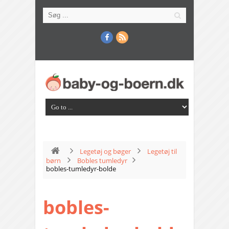
Legetøj og bøger
Legetøj til
børn
Bobles tumledyr
bobles-tumledyr-bolde
bobles-