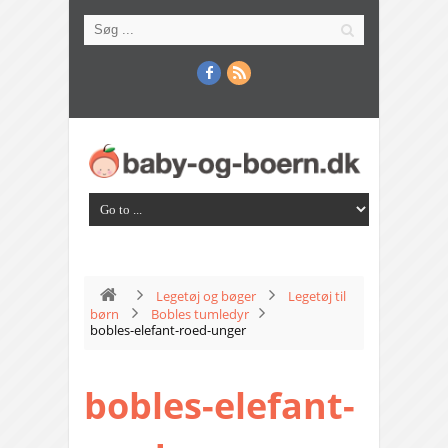
Legetøj og bøger
Legetøj til
børn
Bobles tumledyr
bobles-elefant-roed-unger
bobles-elefant-