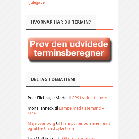
i julegave
HVORNÅR HAR DU TERMIN?
DELTAG I DEBATTEN!
Peer Ellehauge Moda
til
GPS tracker til børn
mona janneck
til
Lampe med tissemand –
Mr.P.
Maja Svanborg
til
Transporter børnene nemt
og sikkert med cykeltrailer
Lise Matthiasen
til
GPS tracker til børn