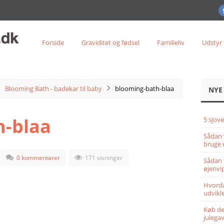
Forside
Graviditet og fødsel
Familieliv
Udstyr
Blooming Bath - badekar til baby
blooming-bath-blaa
NYE
h-blaa
5 sjove
Sådan 
bruge 
0 kommentarer
171 visninger
Sådan 
øjenvi
Hvorda
udvikle
Køb det
julega