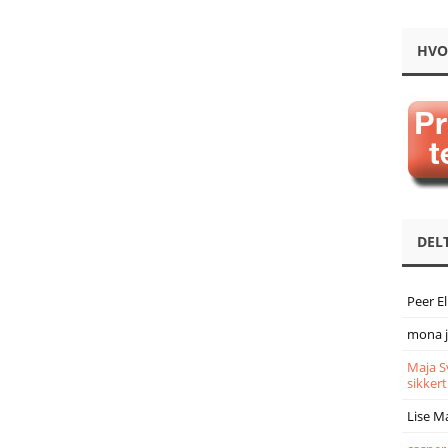
HVO
DEL
Peer E
mona 
Maja S
sikkert
Lise M