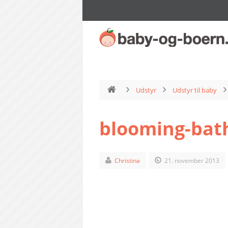
Udstyr
Udstyr til baby
blooming-bat
Christina
21. november 2013