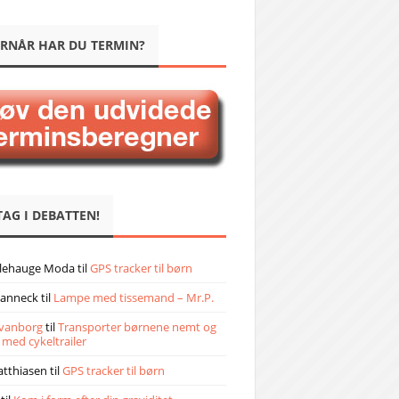
RNÅR HAR DU TERMIN?
TAG I DEBATTEN!
llehauge Moda
til
GPS tracker til børn
janneck
til
Lampe med tissemand – Mr.P.
vanborg
til
Transporter børnene nemt og
 med cykeltrailer
atthiasen
til
GPS tracker til børn