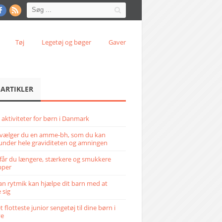
Tøj
Legetøj og bøger
Gaver
 ARTIKLER
 aktiviteter for børn i Danmark
vælger du en amme-bh, som du kan
under hele graviditeten og amningen
får du længere, stærkere og smukkere
pper
n rytmik kan hjælpe dit barn med at
 sig
 flotteste junior sengetøj til dine børn i
ve