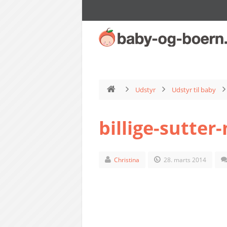
Udstyr
Udstyr til baby
billige-sutte
Christina
28. marts 2014