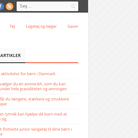
Tøj
Legetøj og bøger
Gaver
 ARTIKLER
 aktiviteter for børn i Danmark
vælger du en amme-bh, som du kan
under hele graviditeten og amningen
får du længere, stærkere og smukkere
pper
n rytmik kan hjælpe dit barn med at
 sig
 flotteste junior sengetøj til dine børn i
ve