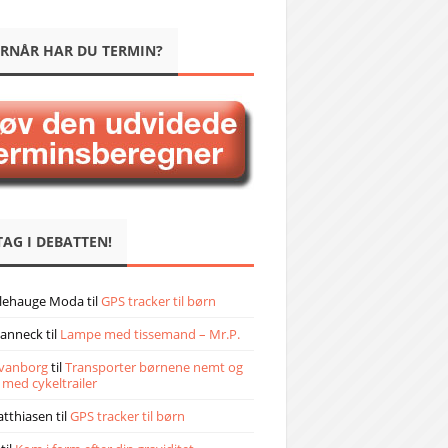
RNÅR HAR DU TERMIN?
TAG I DEBATTEN!
llehauge Moda
til
GPS tracker til børn
janneck
til
Lampe med tissemand – Mr.P.
vanborg
til
Transporter børnene nemt og
 med cykeltrailer
atthiasen
til
GPS tracker til børn