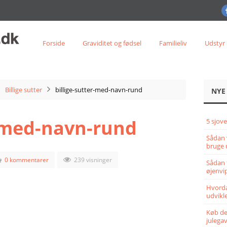
Forside
Graviditet og fødsel
Familieliv
Udstyr
Billige sutter
billige-sutter-med-navn-rund
NYE
r-med-navn-rund
5 sjove
Sådan 
bruge 
0 kommentarer
239 visninger
Sådan 
øjenvi
Hvorda
udvikle
Køb det
julega