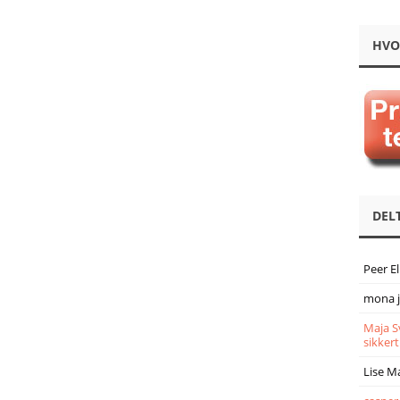
HVO
DEL
Peer E
mona 
Maja S
sikkert
Lise M