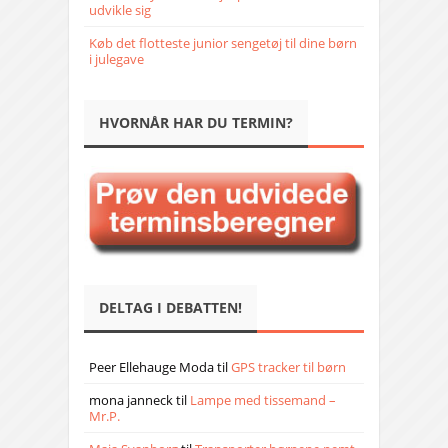
udvikle sig
Køb det flotteste junior sengetøj til dine børn
i julegave
HVORNÅR HAR DU TERMIN?
DELTAG I DEBATTEN!
Peer Ellehauge Moda
til
GPS tracker til børn
mona janneck
til
Lampe med tissemand –
Mr.P.