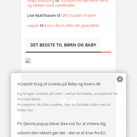
Maja Svanborg
til
Transporter børnene nemt
og sikkert med cykeltrailer
Lise Matthiasen
til
GPS tracker til børn
casper
til
Kom i form efter din graviditet
DET BEDSTE TIL BØRN OG BABY
Acceptér brug af cookies på Baby-og-boern.dk
Jeg bruger cookies på sitet - ved at fortsætte, accepterer du
hermed dette.
Accepterer du ikke cookies, kan du forlade siden ved at
klikke
her
.
© 2014-17 Baby-og-boern.dk
Send en mail til redaktionen
PS: Denne popup bliver ikke vist for at irritere dig,
Vi bruger cookies
selvom den sikkert gør det - den er et krav fra EU.