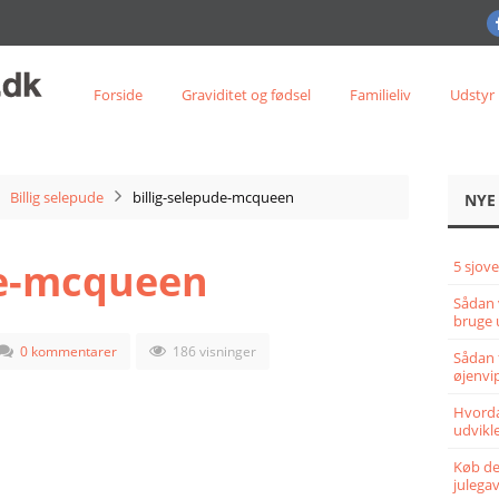
Forside
Graviditet og fødsel
Familieliv
Udstyr
Billig selepude
billig-selepude-mcqueen
NYE
de-mcqueen
5 sjove
Sådan 
bruge 
0 kommentarer
186 visninger
Sådan 
øjenvi
Hvorda
udvikle
Køb det
julega