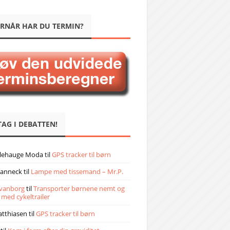
RNÅR HAR DU TERMIN?
TAG I DEBATTEN!
llehauge Moda
til
GPS tracker til børn
janneck
til
Lampe med tissemand – Mr.P.
vanborg
til
Transporter børnene nemt og
 med cykeltrailer
atthiasen
til
GPS tracker til børn