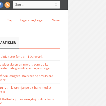
Tøj
Legetøj og bøger
Gaver
 ARTIKLER
 aktiviteter for børn i Danmark
vælger du en amme-bh, som du kan
under hele graviditeten og amningen
får du længere, stærkere og smukkere
pper
n rytmik kan hjælpe dit barn med at
 sig
 flotteste junior sengetøj til dine børn i
ve