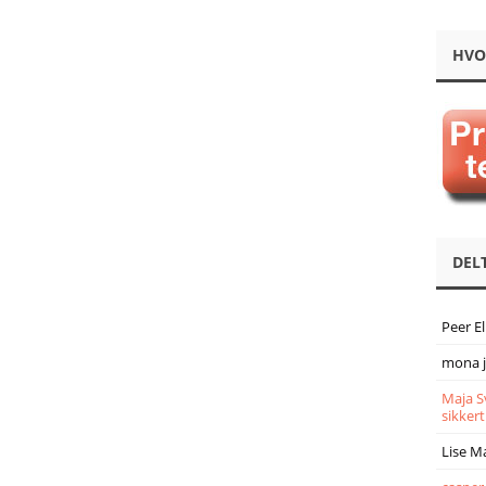
HVO
DEL
Peer E
mona 
Maja S
sikkert
Lise M