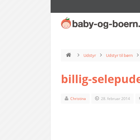
Udstyr
Udstyr til børn
billig-selepu
Christina
28. februar 2014