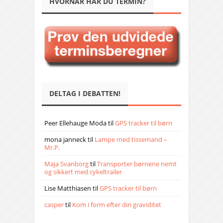
HVORNÅR HAR DU TERMIN?
DELTAG I DEBATTEN!
Peer Ellehauge Moda
til
GPS tracker til børn
mona janneck
til
Lampe med tissemand –
Mr.P.
Maja Svanborg
til
Transporter børnene nemt
og sikkert med cykeltrailer
Lise Matthiasen
til
GPS tracker til børn
casper
til
Kom i form efter din graviditet