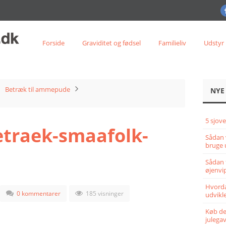
Forside
Graviditet og fødsel
Familieliv
Udstyr
Betræk til ammepude
NYE
5 sjove
raek-smaafolk-
Sådan 
bruge 
Sådan 
øjenvi
Hvorda
0 kommentarer
185 visninger
udvikle
Køb det
julega