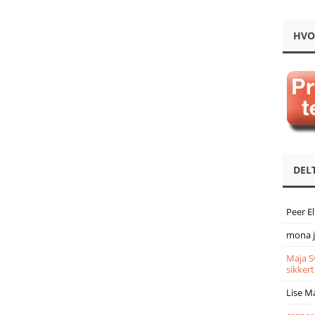
HVO
DEL
Peer E
mona 
Maja S
sikkert
Lise M