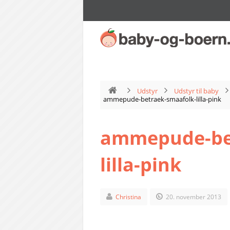
Udstyr
Udstyr til baby
ammepude-betraek-smaafolk-lilla-pink
ammepude-bet
lilla-pink
Christina
20. november 2013