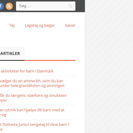
Tøj
Legetøj og bøger
Gaver
 ARTIKLER
 aktiviteter for børn i Danmark
vælger du en amme-bh, som du kan
under hele graviditeten og amningen
får du længere, stærkere og smukkere
pper
n rytmik kan hjælpe dit barn med at
 sig
 flotteste junior sengetøj til dine børn i
ve