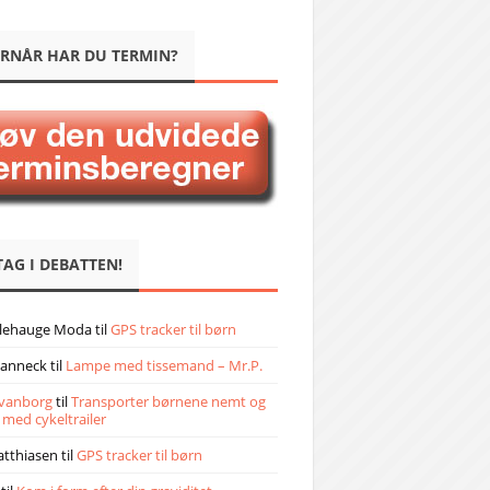
RNÅR HAR DU TERMIN?
TAG I DEBATTEN!
llehauge Moda
til
GPS tracker til børn
janneck
til
Lampe med tissemand – Mr.P.
vanborg
til
Transporter børnene nemt og
 med cykeltrailer
atthiasen
til
GPS tracker til børn