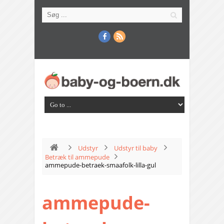
Udstyr
Udstyr til baby
Betræk til ammepude
ammepude-betraek-smaafolk-lilla-gul
ammepude-