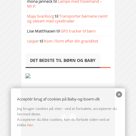
mona janneck
til
Lampe med tissemand –
Mr.P.
Maja Svanborg
til
Transporter børnene nemt
og sikkert med cykeltrailer
Lise Matthiasen
til
GPS tracker til børn
casper
til
Kom i form efter din graviditet
DET BEDSTE TIL BØRN OG BABY
Acceptér brug af cookies på Baby-og-boern.dk
Jeg bruger cookies på sitet - ved at fortsætte, accepterer du
hermed dette.
Accepterer du ikke cookies, kan du forlade siden ved at
klikke
her
.
© 2014-17 Baby-og-boern.dk