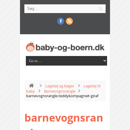
Legetøj og bøger
Legetøj til
baby
Barnevognsrangle
barnevognsrangle-teddykompagniet-giraf
barnevognsran