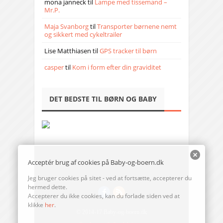
mona janneck
til
Lampe med tissemand –
Mr.P.
Maja Svanborg
til
Transporter børnene nemt
og sikkert med cykeltrailer
Lise Matthiasen
til
GPS tracker til børn
casper
til
Kom i form efter din graviditet
DET BEDSTE TIL BØRN OG BABY
Acceptér brug af cookies på Baby-og-boern.dk
Jeg bruger cookies på sitet - ved at fortsætte, accepterer du
hermed dette.
Accepterer du ikke cookies, kan du forlade siden ved at
klikke
her
.
© 2014-17 Baby-og-boern.dk