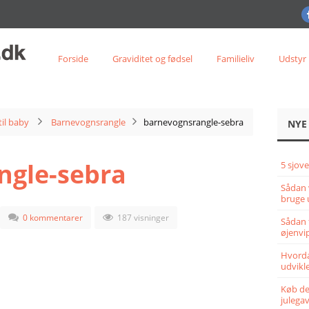
Forside
Graviditet og fødsel
Familieliv
Udstyr
til baby
Barnevognsrangle
barnevognsrangle-sebra
NYE
ngle-sebra
5 sjove
Sådan 
bruge 
0 kommentarer
187 visninger
Sådan 
øjenvi
Hvorda
udvikle
Køb det
julega