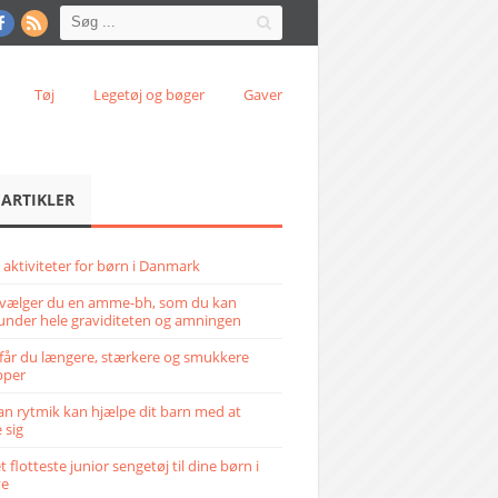
Tøj
Legetøj og bøger
Gaver
 ARTIKLER
 aktiviteter for børn i Danmark
vælger du en amme-bh, som du kan
under hele graviditeten og amningen
får du længere, stærkere og smukkere
pper
n rytmik kan hjælpe dit barn med at
 sig
 flotteste junior sengetøj til dine børn i
ve