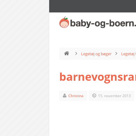
Legetøj og bøger
Legetøj 
barnevognsra
Christina
15. november 2013