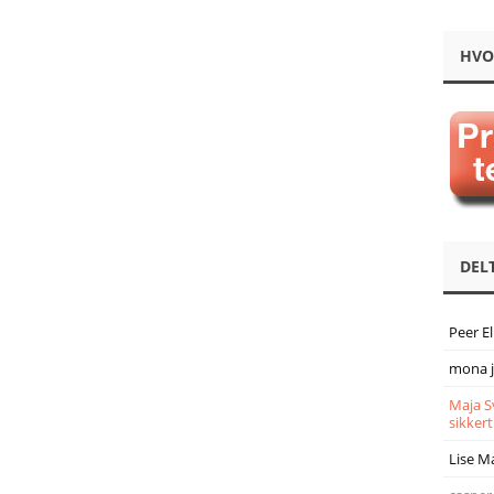
HVO
DEL
Peer E
mona 
Maja S
sikkert
Lise M