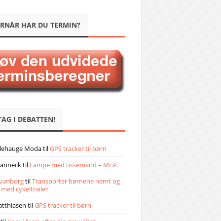
RNÅR HAR DU TERMIN?
TAG I DEBATTEN!
llehauge Moda
til
GPS tracker til børn
janneck
til
Lampe med tissemand – Mr.P.
vanborg
til
Transporter børnene nemt og
 med cykeltrailer
atthiasen
til
GPS tracker til børn