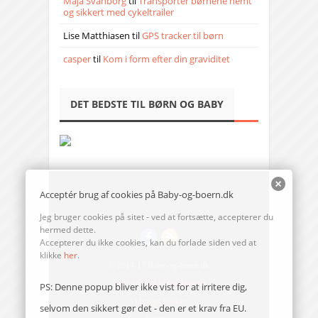
Maja Svanborg
til
Transporter børnene nemt
og sikkert med cykeltrailer
Lise Matthiasen
til
GPS tracker til børn
casper
til
Kom i form efter din graviditet
DET BEDSTE TIL BØRN OG BABY
Acceptér brug af cookies på Baby-og-boern.dk
Jeg bruger cookies på sitet - ved at fortsætte, accepterer du
hermed dette.
Accepterer du ikke cookies, kan du forlade siden ved at
klikke
her
.
© 2014-17 Baby-og-boern.dk
Send en mail til redaktionen
PS: Denne popup bliver ikke vist for at irritere dig,
Vi bruger cookies
selvom den sikkert gør det - den er et krav fra EU.