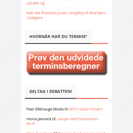
udvikle sig
Køb det flotteste junior sengetøj til dine børn
i julegave
HVORNÅR HAR DU TERMIN?
DELTAG I DEBATTEN!
Peer Ellehauge Moda
til
GPS tracker til børn
mona janneck
til
Lampe med tissemand –
Mr.P.