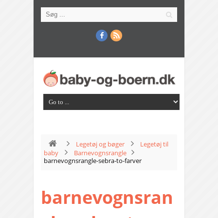
Legetøj og bøger
Legetøj til
baby
Barnevognsrangle
barnevognsrangle-sebra-to-farver
barnevognsran