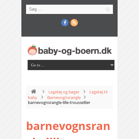
Legetøj og bøger
Legetøj til
baby
Barnevognsrangle
barnevognsrangle-lille-troussellier
barnevognsran