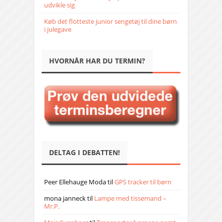
udvikle sig
Køb det flotteste junior sengetøj til dine børn
i julegave
HVORNÅR HAR DU TERMIN?
DELTAG I DEBATTEN!
Peer Ellehauge Moda
til
GPS tracker til børn
mona janneck
til
Lampe med tissemand –
Mr.P.