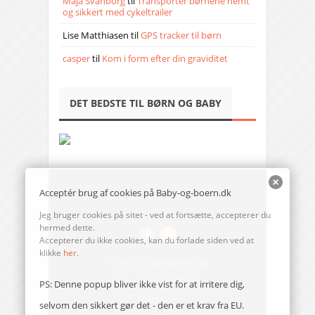
Maja Svanborg
til
Transporter børnene nemt
og sikkert med cykeltrailer
Lise Matthiasen
til
GPS tracker til børn
casper
til
Kom i form efter din graviditet
DET BEDSTE TIL BØRN OG BABY
Acceptér brug af cookies på Baby-og-boern.dk
Jeg bruger cookies på sitet - ved at fortsætte, accepterer du
hermed dette.
Accepterer du ikke cookies, kan du forlade siden ved at
klikke
her
.
© 2014-17 Baby-og-boern.dk
Send en mail til redaktionen
PS: Denne popup bliver ikke vist for at irritere dig,
Vi bruger cookies
selvom den sikkert gør det - den er et krav fra EU.