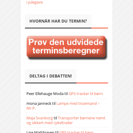
i julegave
HVORNÅR HAR DU TERMIN?
DELTAG I DEBATTEN!
Peer Ellehauge Moda
til
GPS tracker til børn
mona janneck
til
Lampe med tissemand –
Mr.P.
Maja Svanborg
til
Transporter børnene nemt
og sikkert med cykeltrailer
Lise Matthiasen
til
GPS tracker til børn