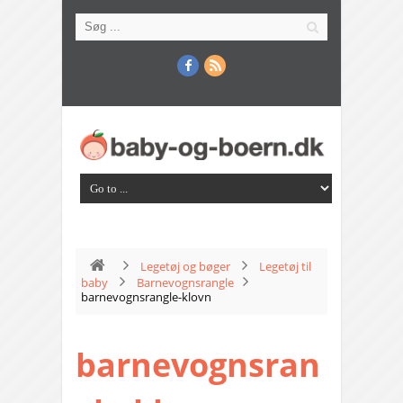
Legetøj og bøger
Legetøj til
baby
Barnevognsrangle
barnevognsrangle-klovn
barnevognsran