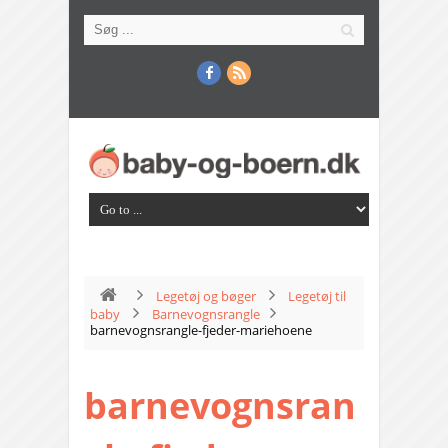
Legetøj og bøger
Legetøj til
baby
Barnevognsrangle
barnevognsrangle-fjeder-mariehoene
barnevognsran