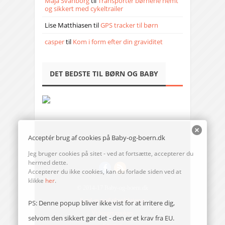
Maja Svanborg
til
Transporter børnene nemt
og sikkert med cykeltrailer
Lise Matthiasen
til
GPS tracker til børn
casper
til
Kom i form efter din graviditet
DET BEDSTE TIL BØRN OG BABY
Acceptér brug af cookies på Baby-og-boern.dk
Jeg bruger cookies på sitet - ved at fortsætte, accepterer du
hermed dette.
Accepterer du ikke cookies, kan du forlade siden ved at
klikke
her
.
© 2014-17 Baby-og-boern.dk
Send en mail til redaktionen
PS: Denne popup bliver ikke vist for at irritere dig,
Vi bruger cookies
selvom den sikkert gør det - den er et krav fra EU.