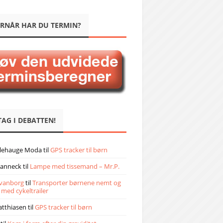
RNÅR HAR DU TERMIN?
TAG I DEBATTEN!
llehauge Moda
til
GPS tracker til børn
janneck
til
Lampe med tissemand – Mr.P.
vanborg
til
Transporter børnene nemt og
 med cykeltrailer
atthiasen
til
GPS tracker til børn