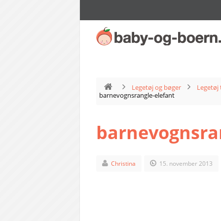
Legetøj og bøger
Legetøj 
barnevognsrangle-elefant
barnevognsran
Christina
15. november 2013