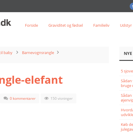
Forside
Graviditet og fødsel
Familieliv
Udstyr
til baby
Barnevognsrangle
NYE
5 sjove
gle-elefant
Sådan 
bruge 
Sådan 
0 kommentarer
150 visninger
øjenvi
Hvorda
udvikle
Køb det
julega