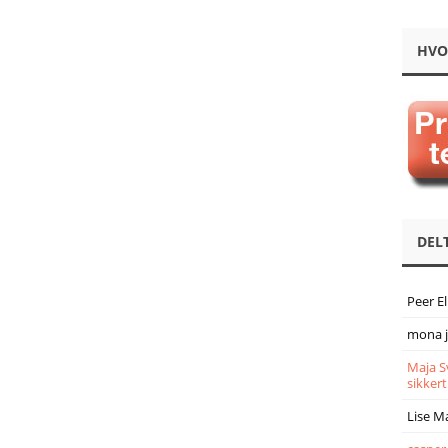
HVO
DEL
Peer E
mona 
Maja S
sikkert
Lise M