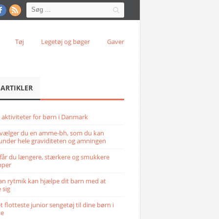
Tøj
Legetøj og bøger
Gaver
 ARTIKLER
 aktiviteter for børn i Danmark
vælger du en amme-bh, som du kan
under hele graviditeten og amningen
får du længere, stærkere og smukkere
pper
n rytmik kan hjælpe dit barn med at
 sig
 flotteste junior sengetøj til dine børn i
ve