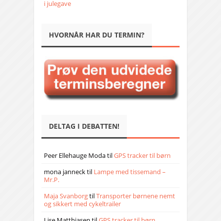
i julegave
HVORNÅR HAR DU TERMIN?
DELTAG I DEBATTEN!
Peer Ellehauge Moda
til
GPS tracker til børn
mona janneck
til
Lampe med tissemand –
Mr.P.
Maja Svanborg
til
Transporter børnene nemt
og sikkert med cykeltrailer
Lise Matthiasen
til
GPS tracker til børn