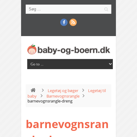
Legetøj og bøger
Legetøj til
baby
Barnevognsrangle
barnevognsrangle-dreng
barnevognsran